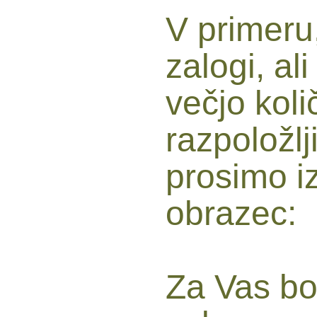
V primeru,
zalogi, ali
večjo koli
razpoložlj
prosimo iz
obrazec:
Za Vas bo