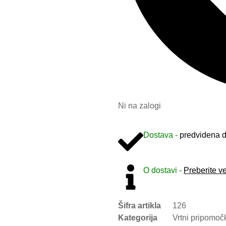
Ni na zalogi
Dostava -
predvidena d
O dostavi -
Preberite v
Šifra artikla
126
Kategorija
Vrtni pripomoč