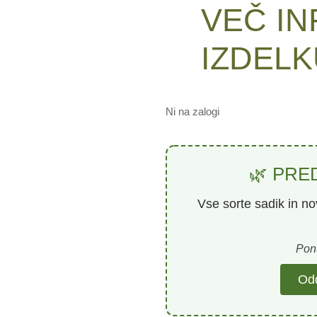
VEČ IN
IZDELK
Ni na zalogi
🌿 PRE
Vse sorte sadik in n
Ponu
Odd