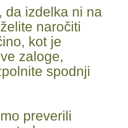
 da izdelka ni na
 želite naročiti
čino, kot je
ive zaloge,
polnite spodnji
mo preverili