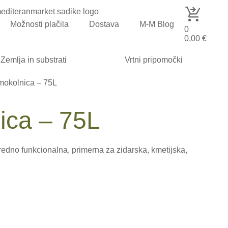
Možnosti plačila
Dostava
M-M Blog
0
0,00
€
Zemlja in substrati
Vrtni pripomočki
mokolnica – 75L
ica – 75L
edno funkcionalna, primerna za zidarska, kmetijska,