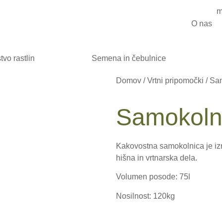
O nas
tvo rastlin
Semena in čebulnice
Domov
/
Vrtni pripomočki
/ Sa
Samokoln
Kakovostna samokolnica je izr
hišna in vrtnarska dela.
Volumen posode: 75l
Nosilnost: 120kg