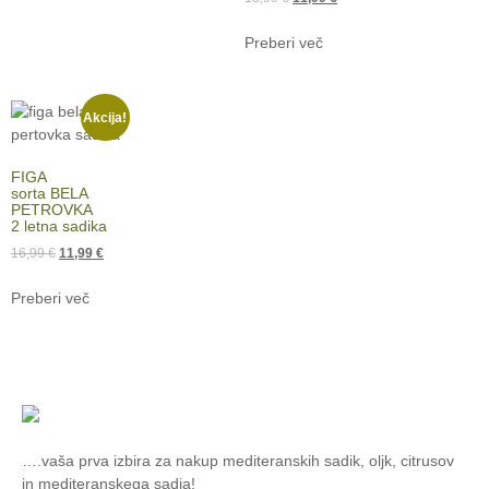
Preberi več
Akcija!
FIGA
sorta BELA
PETROVKA
2 letna sadika
16,99
€
11,99
€
Preberi več
….vaša prva izbira za nakup mediteranskih sadik, oljk, citrusov
in mediteranskega sadja!