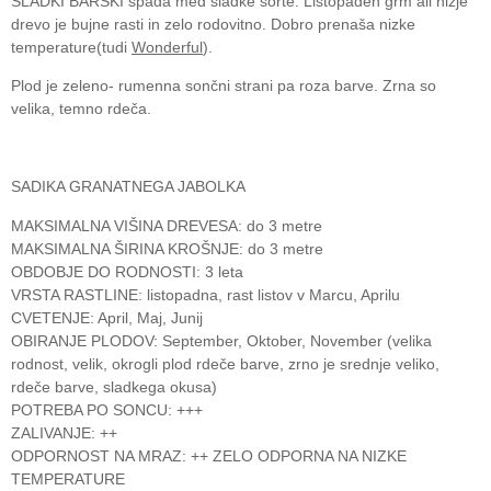
SLADKI BARSKI spada med sladke sorte. Listopaden grm ali nižje
drevo je bujne rasti in zelo rodovitno. Dobro prenaša nizke
temperature(tudi
Wonderful
).
Plod je zeleno- rumenna sončni strani pa roza barve. Zrna so
velika, temno rdeča.
SADIKA GRANATNEGA JABOLKA
MAKSIMALNA VIŠINA DREVESA: do 3 metre
MAKSIMALNA ŠIRINA KROŠNJE: do 3 metre
OBDOBJE DO RODNOSTI: 3 leta
VRSTA RASTLINE: listopadna, rast listov v Marcu, Aprilu
CVETENJE: April, Maj, Junij
OBIRANJE PLODOV: September, Oktober, November (velika
rodnost, velik, okrogli plod rdeče barve, zrno je srednje veliko,
rdeče barve, sladkega okusa)
POTREBA PO SONCU: +++
ZALIVANJE: ++
ODPORNOST NA MRAZ: ++ ZELO ODPORNA NA NIZKE
TEMPERATURE