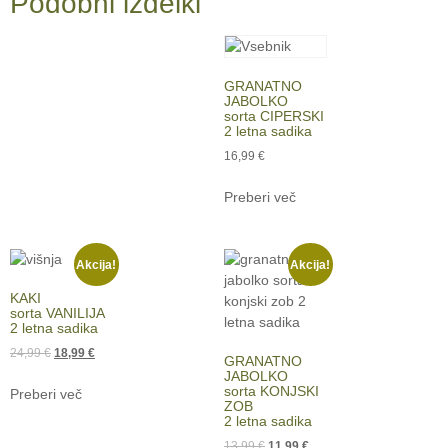
Podobni izdelki
GRANATNO
JABOLKO
sorta CIPERSKI
2 letna sadika
16,99
€
Preberi več
Akcija!
Akcija!
KAKI
sorta VANILIJA
2 letna sadika
24,99
€
18,99
€
GRANATNO
JABOLKO
sorta KONJSKI
Preberi več
ZOB
2 letna sadika
13,99
€
11,99
€